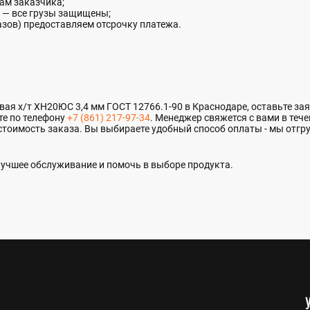
ам заказчика;
 — все грузы защищены;
азов) предоставляем отсрочку платежа.
я х/т ХН20ЮС 3,4 мм ГОСТ 12766.1-90 в Краснодаре, оставьте заяв
те по телефону
+7 (861) 217-97-34
. Менеджер свяжется с вами в тече
стоимость заказа. Вы выбираете удобный способ оплаты - мы отгр
учшее обслуживание и помочь в выборе продукта.