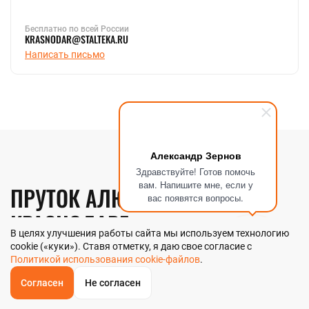
Бесплатно по всей России
KRASNODAR@STALTEKA.RU
Написать письмо
Александр Зернов
Здравствуйте! Готов помочь
вам. Напишите мне, если у
ПРУТОК АЛЮМИНИЕВЫЙ В
вас появятся вопросы.
КРАСНОДАРЕ
В целях улучшения работы сайта мы используем технологию
cookie («куки»). Ставя отметку, я даю свое согласие с
Политикой использования cookie-файлов
.
Компания «Стальтека» — поставщик металлопроката с
собственным складом и производством в Краснодаре. В
Согласен
Не согласен
наличии более 130 видов металлопроката и 70 наименований
ОБРАТНЫЙ
ЗВОНОК
металлоизделий — черный, цветной и нержавеющий прокат
Главная
Звонок
Корзина
КУПИТЬ В 1 КЛИК
ЗАПРОС ЦЕНЫ
ФИЛЬТР
любых типоразмеров. Мы реализуем пруток алюминиевый