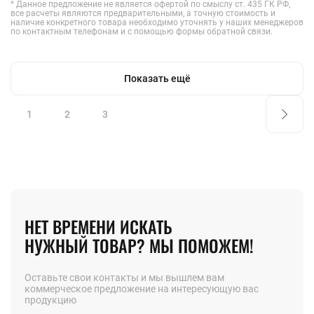
* Данное предложение не является офертой по смыслу ст. 435 ГК РФ,
все расчеты являются предварительными, а точную стоимость и
наличие конкретного товара необходимо уточнять у наших менеджеров
по контактным телефонам и с помощью формы обратной связи.
Показать ещё
1
2
3
НЕТ ВРЕМЕНИ ИСКАТЬ
НУЖНЫЙ ТОВАР? МЫ ПОМОЖЕМ!
Оставьте свои контакты и мы вышлем вам
коммерческое предложение на интересующую вас
продукцию