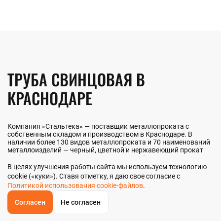
ТРУБА СВИНЦОВАЯ В
КРАСНОДАРЕ
Компания «Стальтека» — поставщик металлопроката с
собственным складом и производством в Краснодаре. В
наличии более 130 видов металлопроката и 70 наименований
металлоизделий — черный, цветной и нержавеющий прокат
любых типоразмеров. Мы реализуем трубу свинцовую как
оптом, так и в розницу прямо со склада из наличия или под
В целях улучшения работы сайта мы используем технологию
заказ. Контроль качества на всех этапах — от входного
cookie («куки»). Ставя отметку, я даю свое согласие с
анализа до отгрузки.
Политикой использования cookie-файлов
.
Согласен
Не согласен
ОБРАТНЫЙ
ЗВОНОК
НАШИ ПРЕИМУЩЕСТВА
Главная
Звонок
Корзина
КУПИТЬ В 1 КЛИК
ЗАПРОС ЦЕНЫ
ФИЛЬТР